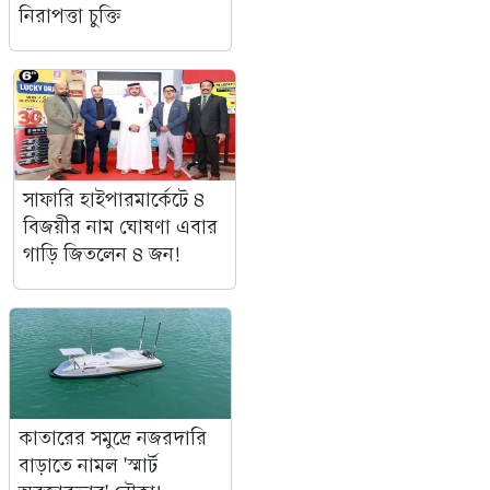
নিরাপত্তা চুক্তি
সাফারি হাইপারমার্কেটে ৪
বিজয়ীর নাম ঘোষণা এবার
গাড়ি জিতলেন ৪ জন!
কাতারের সমুদ্রে নজরদারি
বাড়াতে নামল 'স্মার্ট