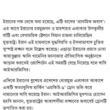
ইরানের পক্ষ থেকে বলা হয়েছে, এটি তাদের ‘প্রাথমিক জবাব’।
এর আগে ইরানের হরমুজগন ও মাহশাহর এলাকার উপকূলীয়
ঘাঁটি এবং বেসামরিক স্টেশনে বিমান হামলা চালিয়েছিল
যুক্তরাষ্ট্র। ইরান এই হামলাকে যুদ্ধবিরতি ও ইসলামাবাদ চুক্তির
সুস্পষ্ট লঙ্ঘন বলে উল্লেখ করেছে। এছাড়া ইরানের প্রয়াত নেতা
আয়াতুল্লাহ আলি খামেনির জানাজার ঐতিহাসিক অনুষ্ঠানকে
আড়াল করতেই ওয়াশিংটন এই সময়টি বেছে নিয়েছে বলে দাবি
আইআরজিসির।
এদিকে ইরানের বুশেহর প্রদেশের খোরমুজ এলাকার আকাশে
একটি অত্যাধুনিক মার্কিন ‘এমকিউ-৯’ ড্রোন গুলি করে
নামানোর দাবি করেছে ইরান। আইআরজিসির মুখপাত্র হোসেন
মহবি জানান, যুক্তরাষ্ট্রের আকাশসীমা লঙ্ঘনের জবাবেই ড্রোনটি
ভূপাতিত করা হয়।