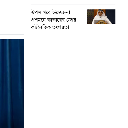
উপসাগরে উত্তেজনা
প্রশমনে কাতারের জোর
কূটনৈতিক তৎপরতা