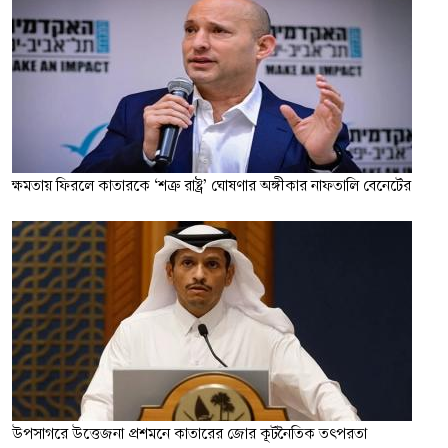
ক্ষমতায় ফিরলে কাতারকে ‘শত্রু রাষ্ট্র’ ঘোষণার অঙ্গীকার নাফতালি বেনেটের
উপসাগরে উত্তেজনা প্রশমনে কাতারের জোর কূটনৈতিক তৎপরতা