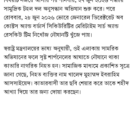
বিষয়টি নজরে আসার পর শনিবার, ২৭ জুন ২০২৬ সন্ধ্যায়
সামুদ্রিক টহল দল অনুসন্ধান অভিযান শুরু করে। পরে
রোববার, ২৮ জুন ২০২৬ ভোরে জেনারেল ডিরেক্টরেট অব
কোস্টস অ্যান্ড বর্ডার্স সিকিউরিটির মেরিটাইম সার্চ অ্যান্ড
রেসকিউ টিম নিখোঁজ নৌযানটি খুঁজে পায়।
স্বরাষ্ট্র মন্ত্রণালয়ের ভাষ্য অনুযায়ী, ওই এলাকায় সামরিক
অভিযানের ফলে সৃষ্ট শার্পনেলের আঘাতে নৌযানে থাকা
কাতারি নাগরিক নিহত হন। সামাজিক মাধ্যমে প্রকাশিত সূত্রে
জানা গেছে, নিহত ব্যক্তির নাম খালেদ মুহাম্মদ ইবরাহিম
আসসাইয়েদ। কাতারবাসী তার ছবি শেয়ার করে তাকে শহীদ
আখ্যা দিয়ে তার জন্য দোয়া করছেন।