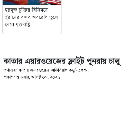
হরমুজ চুক্তির বিনিময়ে
ইরানের বন্দর অবরোধ তুলে
নেবে যুক্তরাষ্ট্র
কাতার এয়ারওয়েজের ফ্লাইট পুনরায় চালু
তথ্যসূত্র: কাতার এয়ারওয়েজ অফিসিয়াল কম্যুনিকেশন
প্রকাশ: শুক্রবার, আগস্ট ০৭, ২০২৬