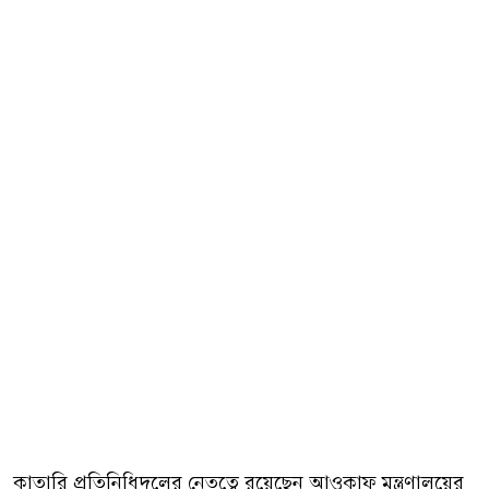
কাতারি প্রতিনিধিদলের নেতৃত্বে রয়েছেন আওকাফ মন্ত্রণালয়ের