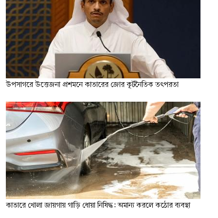
উপসাগরে উত্তেজনা প্রশমনে কাতারের জোর কূটনৈতিক তৎপরতা
কাতারে খোলা জায়গায় গাড়ি ধোয়া নিষিদ্ধ: অমান্য করলে কঠোর ব্যবস্থা