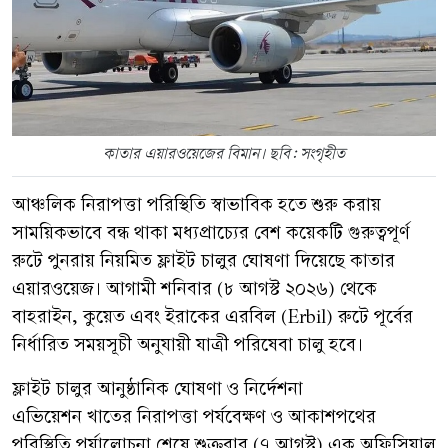
কাতার এয়ারওয়েজের বিমান। ছবি: সংগৃহীত
আঞ্চলিক নিরাপত্তা পরিস্থিতি স্বাভাবিক হতে শুরু করায়
সাময়িকভাবে বন্ধ থাকা মধ্যপ্রাচ্যের বেশ কয়েকটি গুরুত্বপূর্ণ
রুটে পুনরায় নিয়মিত ফ্লাইট চালুর ঘোষণা দিয়েছে কাতার
এয়ারওয়েজ। আগামী শনিবার (৮ আগস্ট ২০২৬) থেকে
বাহরাইন, কুয়েত এবং ইরাকের এরবিল (Erbil) রুটে পূর্বের
নির্ধারিত সময়সূচী অনুযায়ী যাত্রী পরিষেবা চালু হবে।
ফ্লাইট চালুর আনুষ্ঠানিক ঘোষণা ও নির্দেশনা
এভিয়েশন খাতের নিরাপত্তা পর্যবেক্ষণ ও আকাশপথের
পরিস্থিতি পর্যালোচনা শেষে শুক্রবার (৭ আগস্ট) এক অফিসিয়াল