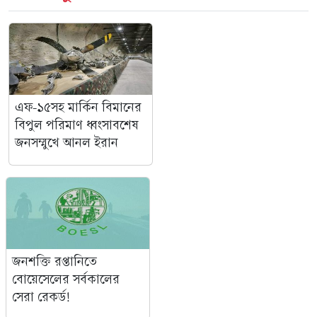
এফ-১৫সহ মার্কিন বিমানের
বিপুল পরিমাণ ধ্বংসাবশেষ
জনসম্মুখে আনল ইরান
জনশক্তি রপ্তানিতে
বোয়েসেলের সর্বকালের
সেরা রেকর্ড!