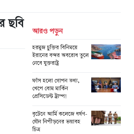
র ছবি
আরও পড়ুন
হরমুজ চুক্তির বিনিময়ে
ইরানের বন্দর অবরোধ তুলে
নেবে যুক্তরাষ্ট্র
ফাঁস হলো গোপন তথ্য,
খেপে বোম মার্কিন
প্রেসিডেন্ট ট্রাম্প!
বৃটেনে আর্মি কলেজে ধর্ষণ-
যৌন নিপীড়নের ভয়াবহ
চিত্র