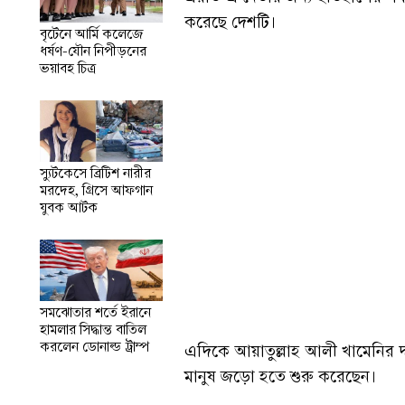
করেছে দেশটি।
বৃটেনে আর্মি কলেজে
ধর্ষণ-যৌন নিপীড়নের
ভয়াবহ চিত্র
স্যুটকেসে ব্রিটিশ নারীর
মরদেহ, গ্রিসে আফগান
যুবক আটক
সমঝোতার শর্তে ইরানে
হামলার সিদ্ধান্ত বাতিল
করলেন ডোনাল্ড ট্রাম্প
এদিকে আয়াতুল্লাহ আলী খামেনির দা
মানুষ জড়ো হতে শুরু করেছেন।