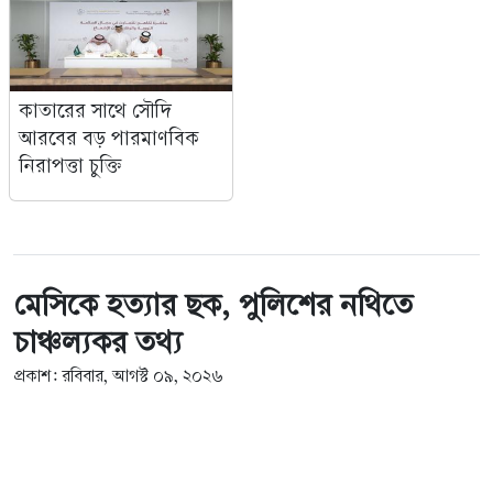
কাতারের সাথে সৌদি
আরবের বড় পারমাণবিক
নিরাপত্তা চুক্তি
মেসিকে হত্যার ছক, পুলিশের নথিতে
চাঞ্চল্যকর তথ্য
প্রকাশ: রবিবার, আগস্ট ০৯, ২০২৬