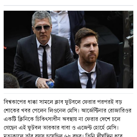
বিশ্বকাপের ধাক্কা সামলে ক্লাব ফুটবলে ফেরার পরপরই বড়
শোকের খবর পেলেন লিওনেল মেসি। আর্জেন্টিনার রোজারিওর
একটি ক্লিনিকে চিকিৎসাধীন অবস্থায় না ফেরার দেশে চলে
গেছেন এই ফুটবল তারকার বাবা ও এজেন্ট হোর্হে মেসি।