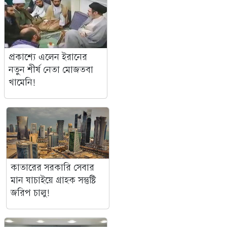
প্রকাশ্যে এলেন ইরানের
নতুন শীর্ষ নেতা মোজতবা
খামেনি!
কাতারের সরকারি সেবার
মান যাচাইয়ে গ্রাহক সন্তুষ্টি
জরিপ চালু!