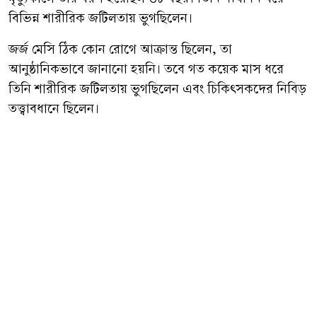
মৃত্যুকালে তাঁর বয়স হয়েছিল ৬৮ বছর। তিনি দীর্ঘদিন ধরে
বিভিন্ন শারীরিক জটিলতায় ভুগছিলেন।
জর্জ মেসি ঠিক কোন রোগে আক্রান্ত ছিলেন, তা
আনুষ্ঠানিকভাবে জানানো হয়নি। তবে গত কয়েক মাস ধরে
তিনি শারীরিক জটিলতায় ভুগছিলেন এবং চিকিৎসকদের নিবিড়
তত্ত্বাবধানে ছিলেন।