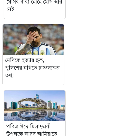
মেসির বাবা হোর্হে মেসি আর
নেই
মেসিকে হত্যার ছক,
পুলিশের নথিতে চাঞ্চল্যকর
তথ্য
পবিত্র ঈদে মিলাদুন্নবী
উপলক্ষে আরব আমিরাতে